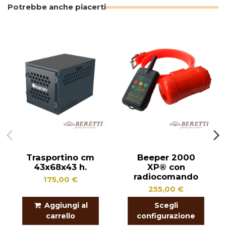
Potrebbe anche piacerti
Trasportino cm
Beeper 2000
43x68x43 h.
XP® con
radiocomando
175,00 €
255,00 €
Aggiungi al
Scegli
carrello
configurazione