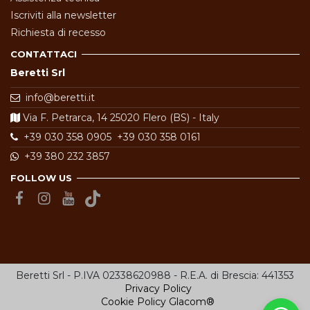
Iscriviti alla newsletter
Richiesta di recesso
CONTATTACI
Beretti Srl
info@beretti.it
Via F. Petrarca, 14 25020 Flero (BS) - Italy
+39 030 358 0905
+39 030 358 0161
+39 380 232 3857
FOLLOW US
Beretti Srl - P.IVA 02338620988 - R.E.A. di Brescia: 441353
Privacy Policy
Cookie Policy
Glacom®