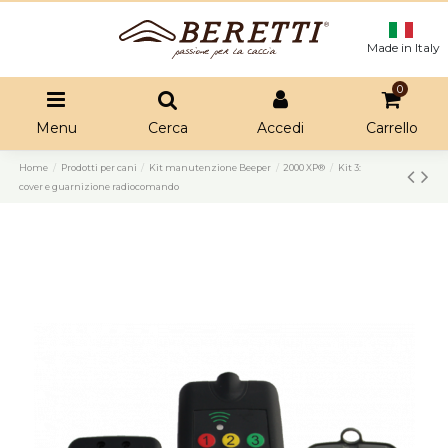
Made in Italy
0
Menu
Cerca
Accedi
Carrello
Home
Prodotti per cani
Kit manutenzione Beeper
2000 XP®
Kit 3:
cover e guarnizione radiocomando