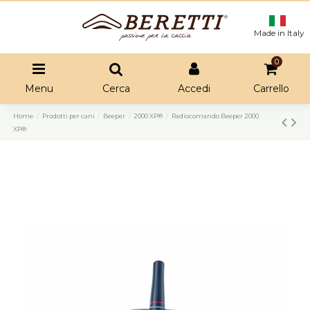
Made in Italy
0
Menu
Cerca
Accedi
Carrello
Home
Prodotti per cani
Beeper
2000 XP®
Radiocomando Beeper 2000
XP®