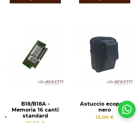
B18/B18A -
Astuccio ecopelle
Memoria 16 canti
nero
standard
12,00 €
55,00 €
Scegli
Aggiungi al
configurazione
carrello