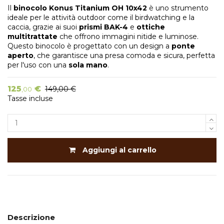
Il
binocolo Konus Titanium OH 10x42
è uno strumento
ideale per le attività outdoor come il birdwatching e la
caccia, grazie ai suoi
prismi BAK-4
e
ottiche
multitrattate
che offrono immagini nitide e luminose.
Questo binocolo è progettato con un design a
ponte
aperto
, che garantisce una presa comoda e sicura, perfetta
per l'uso con una
sola mano
.
125
€
149,00 €
,00
Tasse incluse
Aggiungi al carrello
Descrizione