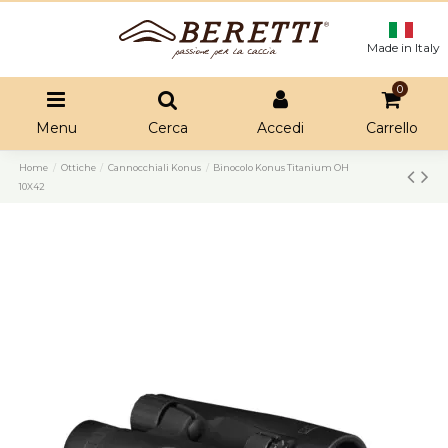
Made in Italy
0
Menu
Cerca
Accedi
Carrello
Home
Ottiche
Cannocchiali Konus
Binocolo Konus Titanium OH
10X42