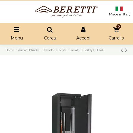
Made in Italy
0
Menu
Cerca
Accedi
Carrello
Home
Armadi Blindati
Casseforti Fortify
Cassaforte Fortify DELTA 6