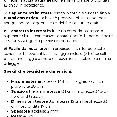
cilindri in acciaio (diametro 18 mm)
a grande profondità
(2 chiavi in dotazione).
📐
Capienza ottimizzata:
ospita in totale sicurezza fino a
6 armi con ottica
. La base è provvista di un tappetino in
spugna per proteggere i calci dei fucili da urti o graffi.
🔑
Tesoretto interno:
include un comodo scomparto
superiore chiuso con chiave separata, perfetto per custodire
in sicurezza oggetti preziosi e munizioni.
🛠️
Facile da installare:
fori predisposti sul fondo e sullo
schienale. Riceverai il kit di fissaggio incluso (viti e tasselli)
per un ancoraggio a muro o a pavimento stabile e a norma
di legge.
Specifiche tecniche e dimensioni:
Misure esterne:
altezza 148 cm | larghezza 35 cm |
profondità 28 cm
Spazio utile armi:
altezza 131 cm | larghezza 34,6 cm
| profondità 22 cm
Dimensioni tesoretto:
altezza 15 cm | larghezza 33
cm | profondità 17 cm
Spessore acciaio:
2 mm
Peso:
45 kg