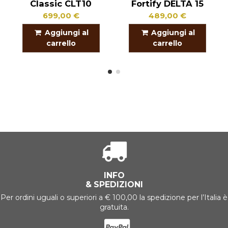
Classic CLT10
Fortify DELTA 15
699,00 €
489,00 €
Aggiungi al
Aggiungi al
carrello
carrello
INFO
& SPEDIZIONI
Per ordini uguali o superiori a € 100,00 la spedizione per l’Italia è
gratuita.