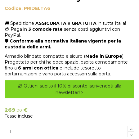
Codice:
PRIDELTA6
🚚 Spedizione
ASSICURATA
e
GRATUITA
in tutta Italia!
💳 Paga in
3 comode rate
senza costi aggiuntivi con
PayPal.
🛡️
Conforme alla normativa italiana vigente per la
custodia delle armi.
Armadio blindato compatto e sicuro (
Made in Europe
).
Progettato per chi ha poco spazio, ospita comodamente
fino a
6 armi con ottica
e include tesoretto
portamunizioni e vano porta accessori sulla porta.
🎁 Ottieni subito il 10% di sconto iscrivendoti alla
newsletter! >
269
€
,00
Tasse incluse