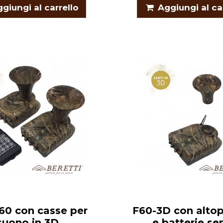
giungi al carrello
Aggiungi al ca
60 con casse per
F60-3D con altop
suono in 3D
e batterie se