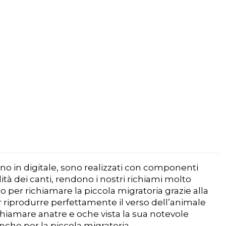
ono in digitale, sono realizzati con componenti
tà dei canti, rendono i nostri richiami molto
to per richiamare la piccola migratoria grazie alla
er riprodurre perfettamente il verso dell’animale
chiamare anatre e oche vista la sua notevole
che per la piccola migratoria.