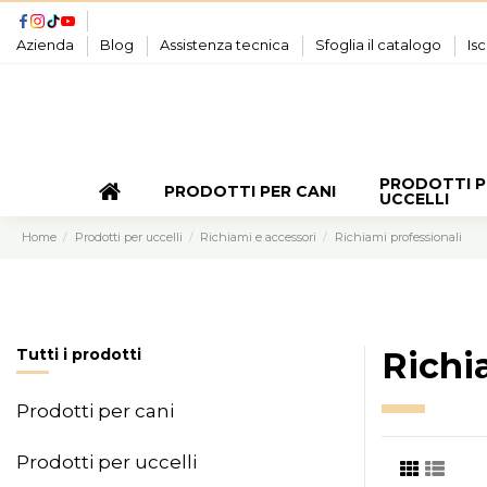
Azienda
Blog
Assistenza tecnica
Sfoglia il catalogo
Isc
PRODOTTI P
PRODOTTI PER CANI
UCCELLI
Home
Prodotti per uccelli
Richiami e accessori
Richiami professionali
Tutti i prodotti
Richi
Prodotti per cani
Prodotti per uccelli