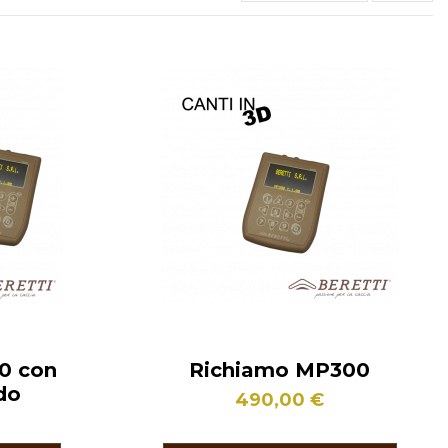
0 con
Richiamo MP300
do
490,00 €