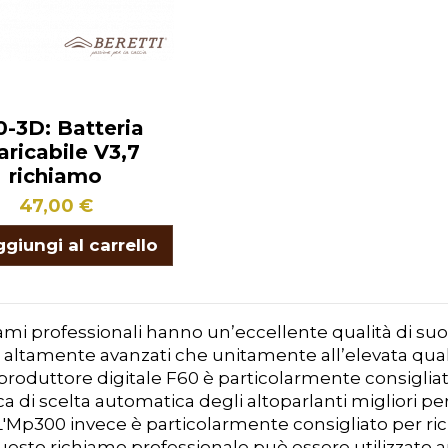
0-3D: Batteria
caricabile V3,7
richiamo
47,00 €
giungi al carrello
hiami professionali hanno un’eccellente qualità di su
 altamente avanzati che unitamente all’elevata quali
l riproduttore digitale F60 è particolarmente consiglia
ica di scelta automatica degli altoparlanti migliori p
L'Mp300 invece è particolarmente consigliato per ri
esto richiamo professionale può essere utilizzato an