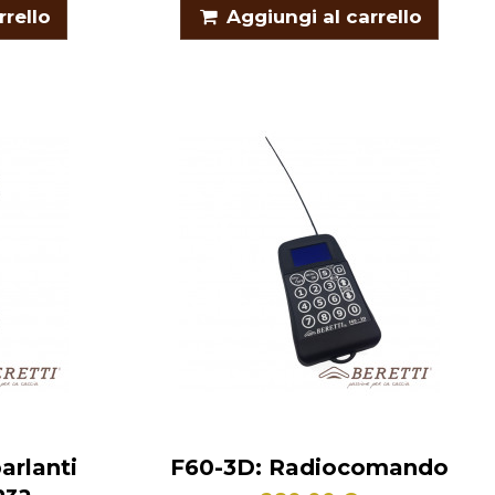
rrello
Aggiungi al carrello
arlanti
F60-3D: Radiocomando
nza