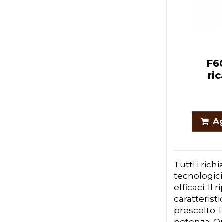
F6
ri
Ag
Tutti i ric
tecnologici
efficaci. I
caratterist
prescelto. 
potenza. Qu