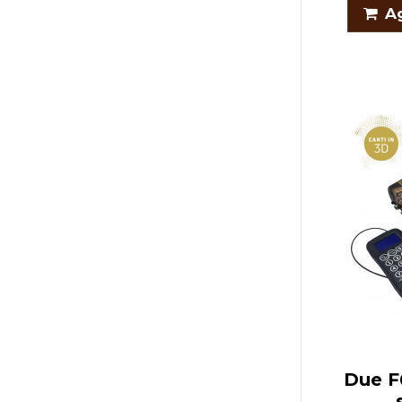
Ag
Due F