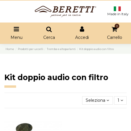
Made in Italy
0
Menu
Cerca
Accedi
Carrello
Home
Prodotti per uccelli
Trombe e altoparlanti
Kit doppio audio con filtro
Kit doppio audio con filtro
Seleziona
1