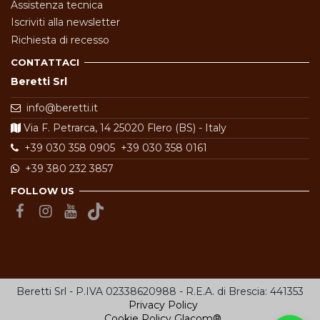
Assistenza tecnica
Iscriviti alla newsletter
Richiesta di recesso
CONTATTACI
Beretti Srl
info@beretti.it
Via F. Petrarca, 14 25020 Flero (BS) - Italy
+39 030 358 0905
+39 030 358 0161
+39 380 232 3857
FOLLOW US
Beretti Srl - P.IVA 02338620988 - R.E.A. di Brescia: 441353
Privacy Policy
Cookie Policy
Glacom®