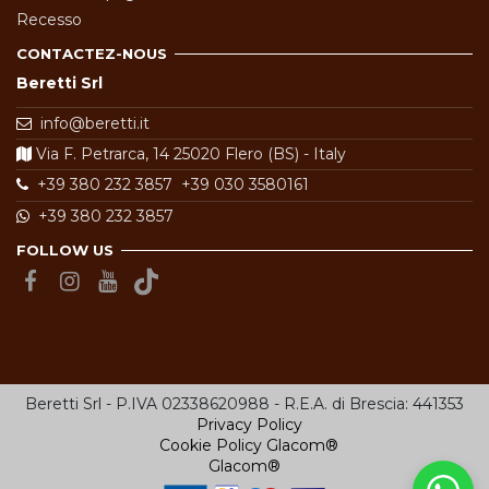
Recesso
CONTACTEZ-NOUS
Beretti Srl
info@beretti.it
Via F. Petrarca, 14 25020 Flero (BS) - Italy
+39 380 232 3857
+39 030 3580161
+39 380 232 3857
FOLLOW US
Beretti Srl - P.IVA 02338620988 - R.E.A. di Brescia: 441353
Privacy Policy
Cookie Policy
Glacom®
Glacom®