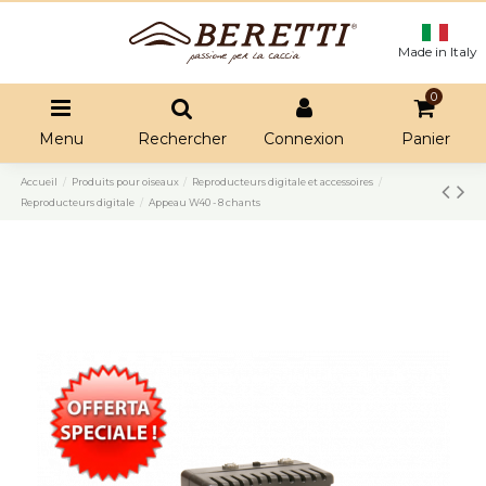
Made in Italy
0
Menu
Rechercher
Connexion
Panier
Accueil
Produits pour oiseaux
Reproducteurs digitale et accessoires
Reproducteurs digitale
Appeau W40 - 8 chants