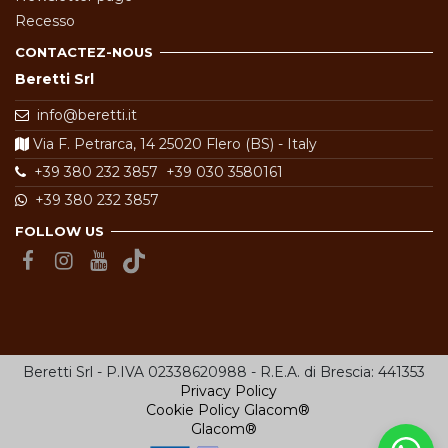
Recesso
CONTACTEZ-NOUS
Beretti Srl
info@beretti.it
Via F. Petrarca, 14 25020 Flero (BS) - Italy
+39 380 232 3857
+39 030 3580161
+39 380 232 3857
FOLLOW US
Beretti Srl - P.IVA 02338620988 - R.E.A. di Brescia: 441353
Privacy Policy
Cookie Policy
Glacom®
Glacom®