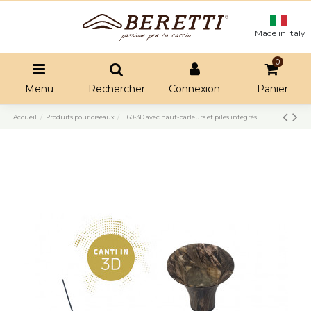
Made in Italy
0
Menu
Rechercher
Connexion
Panier
Accueil
Produits pour oiseaux
F60-3D avec haut-parleurs et piles intégrés