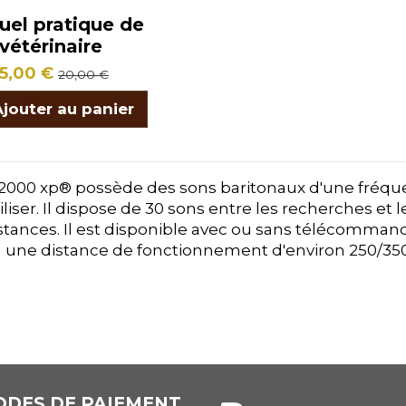
el pratique de
vétérinaire
15,00 €
20,00 €
Ajouter au panier
000 xp® possède des sons baritonaux d'une fréquenc
iliser. Il dispose de 30 sons entre les recherches et
stances. Il est disponible avec ou sans télécommand
à une distance de fonctionnement d'environ 250/35
DES DE PAIEMENT