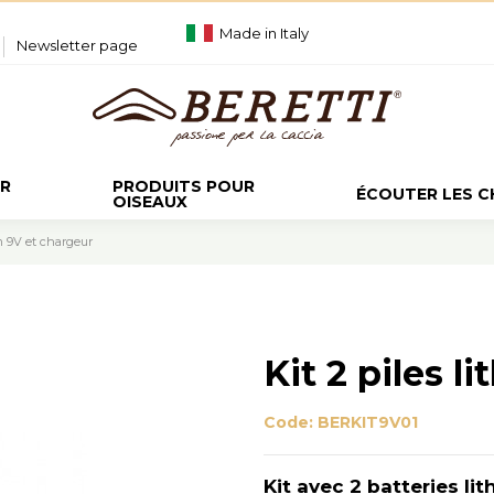
Made in Italy
Newsletter page
UR
PRODUITS POUR
ÉCOUTER LES 
OISEAUX
um 9V et chargeur
Kit 2 piles l
Code:
BERKIT9V01
Kit avec 2 batteries li