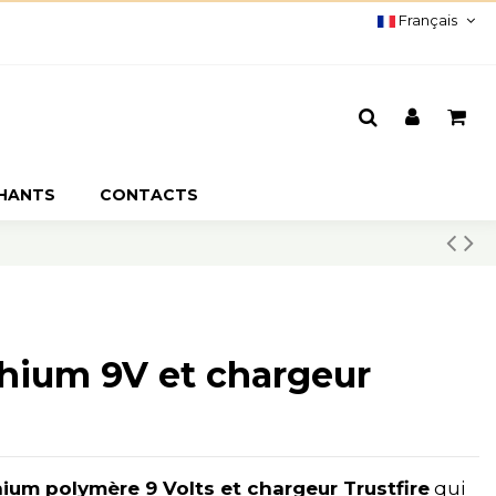
Français
CHANTS
CONTACTS
ithium 9V et chargeur
thium polymère 9 Volts et chargeur Trustfire
qui