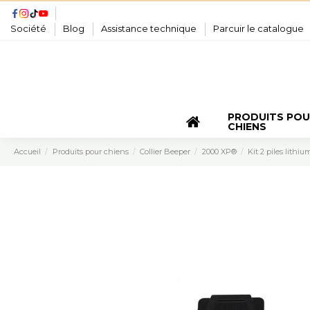
Société
Blog
Assistance technique
Parcuir le catalogue
PRODUITS PO
CHIENS
Accueil
Produits pour chiens
Collier Beeper
2000 XP®
Kit 2 piles lithi