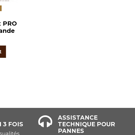
e
x PRO
ande
t
ASSISTANCE
 3 FOIS
TECHNIQUE POUR
PANNES
ualités