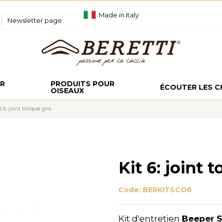
Made in Italy
Newsletter page
UR
PRODUITS POUR
ÉCOUTER LES 
OISEAUX
t 6: joint torique gris
Kit 6: joint t
Code:
BERKITSCO6
Kit d'entretien
Beeper 