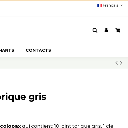
Français
CHANTS
CONTACTS
orique gris
Scolopax
qui contient: 10 joint torique gris, 1 clé