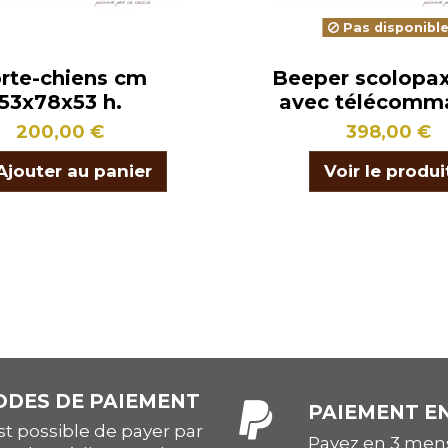
Pas disponibl
rte-chiens cm
Beeper scolopa
53x78x53 h.
avec télécomm
200,00 €
398,00 €
Ajouter au panier
Voir le produi
DES DE PAIEMENT
PAIEMENT EN
est possible de payer par
Payez en 3 mens