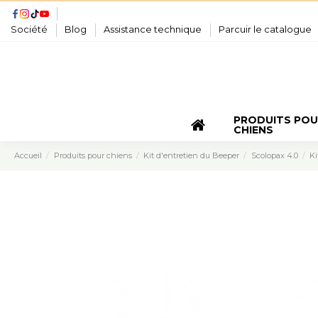
Société
Blog
Assistance technique
Parcuir le catalogue
PRODUITS PO
CHIENS
Accueil
Produits pour chiens
Kit d'entretien du Beeper
Scolopax 4.0
Ki