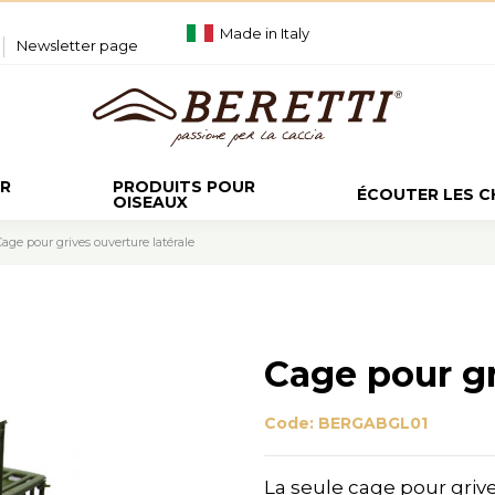
Made in Italy
Newsletter page
UR
PRODUITS POUR
ÉCOUTER LES 
OISEAUX
Cage pour grives ouverture latérale
Cage pour gr
Code:
BERGABGL01
La seule cage pour griv