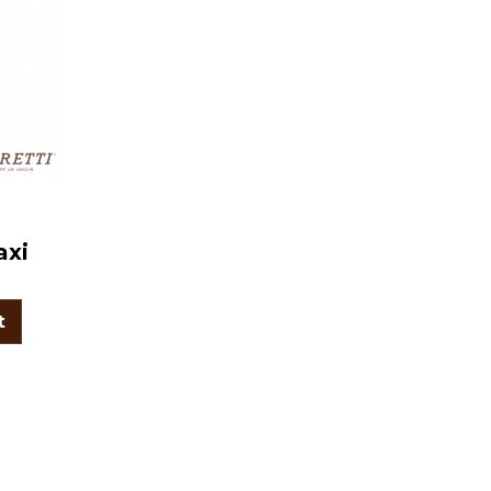
axi
t