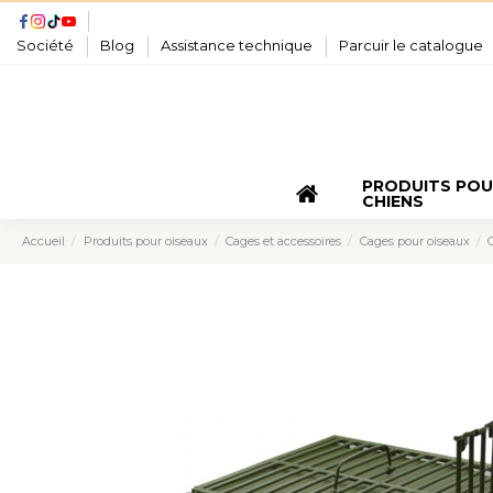
Société
Blog
Assistance technique
Parcuir le catalogue
PRODUITS PO
CHIENS
Accueil
Produits pour oiseaux
Cages et accessoires
Cages pour oiseaux