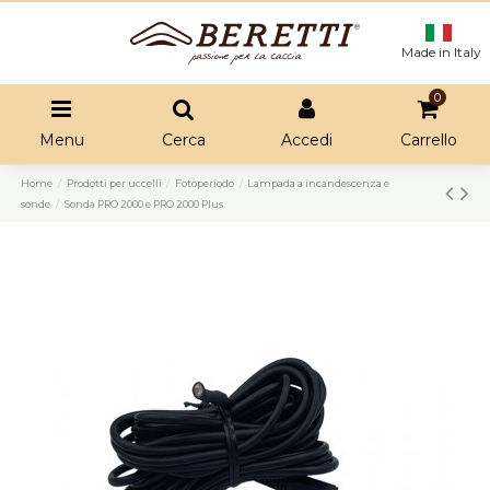
Made in Italy
0
Menu
Cerca
Accedi
Carrello
Home
Prodotti per uccelli
Fotoperiodo
Lampada a incandescenza e
sonde
Sonda PRO 2000 e PRO 2000 Plus