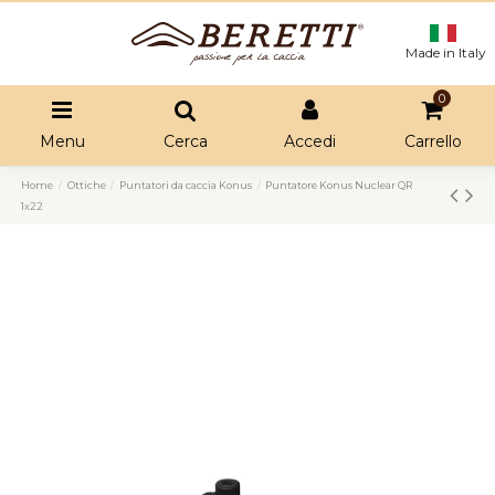
Made in Italy
0
Menu
Cerca
Accedi
Carrello
Home
Ottiche
Puntatori da caccia Konus
Puntatore Konus Nuclear QR
1x22