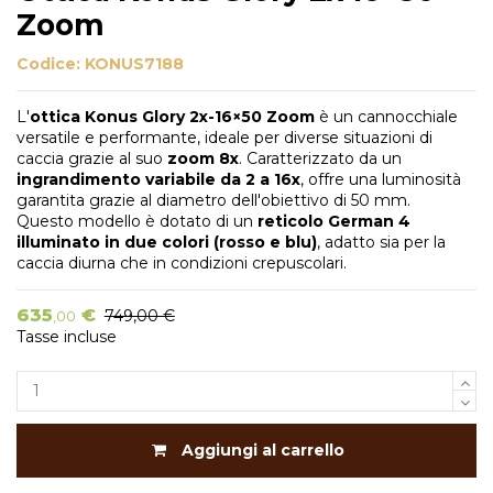
Zoom
Codice:
KONUS7188
L'
ottica Konus Glory 2x-16×50
Zoom
è un cannocchiale
versatile e performante, ideale per diverse situazioni di
caccia grazie al suo
zoom 8x
. Caratterizzato da un
ingrandimento variabile da 2 a 16x
, offre una luminosità
garantita grazie al diametro dell'obiettivo di 50 mm.
Questo modello è dotato di un
reticolo German 4
illuminato in due colori (rosso e blu)
, adatto sia per la
caccia diurna che in condizioni crepuscolari.
635
€
749,00 €
,00
Tasse incluse
Aggiungi al carrello