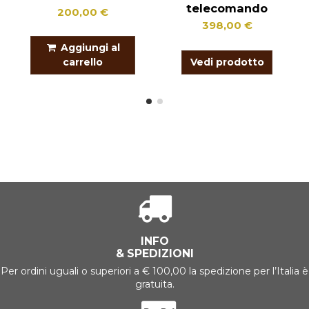
telecomando
200,00 €
398,00 €
Aggiungi al
carrello
Vedi prodotto
INFO
& SPEDIZIONI
Per ordini uguali o superiori a € 100,00 la spedizione per l’Italia è
gratuita.