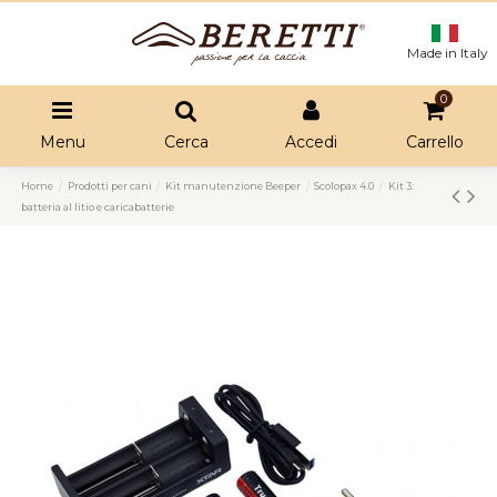
Made in Italy
0
Menu
Cerca
Accedi
Carrello
Home
Prodotti per cani
Kit manutenzione Beeper
Scolopax 4.0
Kit 3:
batteria al litio e caricabatterie