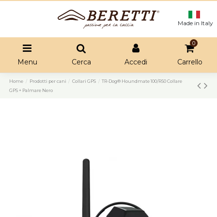
Made in Italy
0
Menu
Cerca
Accedi
Carrello
Home
Prodotti per cani
Collari GPS
TR-Dog® Houndmate 100/R50 Collare
GPS + Palmare Nero