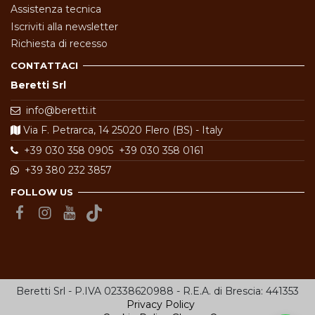
Assistenza tecnica
Iscriviti alla newsletter
Richiesta di recesso
CONTATTACI
Beretti Srl
info@beretti.it
Via F. Petrarca, 14 25020 Flero (BS) - Italy
+39 030 358 0905
+39 030 358 0161
+39 380 232 3857
FOLLOW US
Beretti Srl - P.IVA 02338620988 - R.E.A. di Brescia: 441353
Privacy Policy