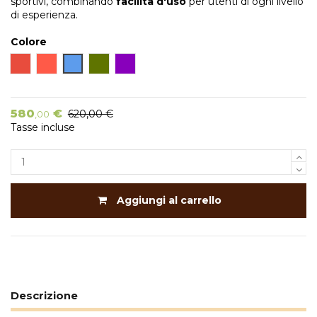
sportivi, combinando
facilità d'uso
per utenti di ogni livello
di esperienza.
Colore
Rosso
Arancione
Blu
Verde
Viola
580
€
620,00 €
,00
Tasse incluse
Aggiungi al carrello
Descrizione