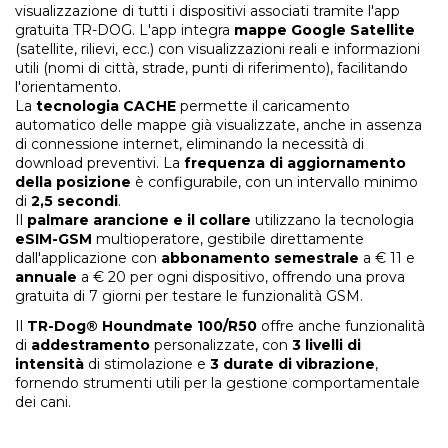
visualizzazione di tutti i dispositivi associati tramite l'app
gratuita TR-DOG. L'app integra
mappe Google Satellite
(satellite, rilievi, ecc.) con visualizzazioni reali e informazioni
utili (nomi di città, strade, punti di riferimento), facilitando
l'orientamento.
La
tecnologia CACHE
permette il caricamento
automatico delle mappe già visualizzate, anche in assenza
di connessione internet, eliminando la necessità di
download preventivi. La
frequenza di aggiornamento
della posizione
è configurabile, con un intervallo minimo
di
2,5 secondi
.
Il
palmare arancione e il collare
utilizzano la tecnologia
eSIM-GSM
multioperatore, gestibile direttamente
dall'applicazione con
abbonamento semestrale
a € 11 e
annuale
a € 20 per ogni dispositivo, offrendo una prova
gratuita di 7 giorni per testare le funzionalità GSM.
Il
TR-Dog®
Houndmate
100/R50
offre anche funzionalità
di
addestramento
personalizzate, con
3 livelli di
intensità
di stimolazione e
3 durate di vibrazione
,
fornendo strumenti utili per la gestione comportamentale
dei cani.