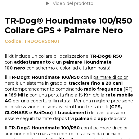
Video del prodotto
TR-Dog® Houndmate 100/R50
Collare GPS + Palmare Nero
Codice:
TRDOGR50N01
Il kit include un collare di localizzazione
TR-Dog®
R50
con
addestramento
e un
palmare
Houndmate
100
nero
con schermo a colori ad alta luminosità.
Il
TR-Dog®
Houndmate 100/R50
con il
palmare di color
nero
è un sistema in grado di
tracciare fino a 20 cani
contemporaneamente combinando
radio frequenza
(RF)
a 169 MHz
con una portata fino a 15 Km e/o la
rete mobile
4G
per una copertura illimitata. Per una migliore precisione
di localizzazione i dispositivi sfruttano tre satelliti
(GPS,
GLONASS e BeiDou)
. I
tracciamenti
dei cani possono
essere seguiti tramite dispositivi
palmari
o
app
dedicata.
Il
TR-Dog® Houndmate 100/R50
con il palmare di color
arancione offre massimo controllo sui cani da caccia o