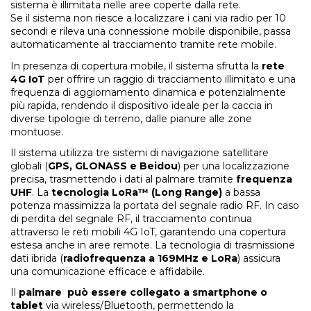
sistema è illimitata nelle aree coperte dalla rete.
Se il sistema non riesce a localizzare i cani via radio per 10
secondi e rileva una connessione mobile disponibile, passa
automaticamente al tracciamento tramite rete mobile.
In presenza di copertura mobile, il sistema sfrutta la
rete
4G IoT
per offrire un raggio di tracciamento illimitato e una
frequenza di aggiornamento dinamica e potenzialmente
più rapida, rendendo il dispositivo ideale per la caccia in
diverse tipologie di terreno, dalle pianure alle zone
montuose.
Il sistema utilizza tre sistemi di navigazione satellitare
globali (
GPS, GLONASS e Beidou
) per una localizzazione
precisa, trasmettendo i dati al palmare tramite
frequenza
UHF
. La
tecnologia LoRa™ (Long Range)
a bassa
potenza massimizza la portata del segnale radio RF. In caso
di perdita del segnale RF, il tracciamento continua
attraverso le reti mobili 4G IoT, garantendo una copertura
estesa anche in aree remote. La tecnologia di trasmissione
dati ibrida (
radiofrequenza a 169MHz e LoRa
) assicura
una comunicazione efficace e affidabile.
Il
palmare può essere collegato a smartphone o
tablet
via wireless/Bluetooth, permettendo la