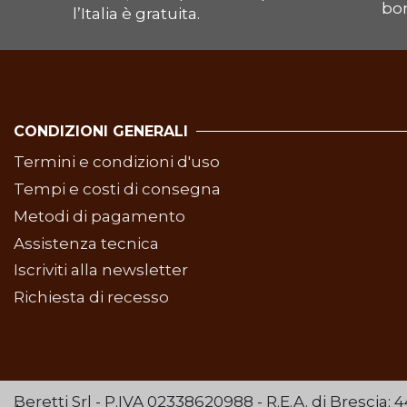
bon
l’Italia è gratuita.
CONDIZIONI GENERALI
Termini e condizioni d'uso
Tempi e costi di consegna
Metodi di pagamento
Assistenza tecnica
Iscriviti alla newsletter
Richiesta di recesso
Beretti Srl - P.IVA 02338620988 - R.E.A. di Brescia: 