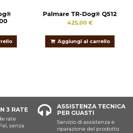
og®
Palmare TR-Dog® Q512
00
425,00 €
rello
Aggiungi al carrello
ASSISTENZA TECNICA
N 3 RATE
PER GUASTI
e rate
Servizio di assistenza e
Pal, senza
riparazione del prodotto