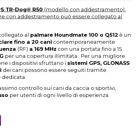
PS
TR-Dog®
R50
(modello con addestramento).
are con addestramento può essere collegato al
ollegato al
palmare Houndmate 100 o Q512
è un
iare fino a 20 cani
contemporaneamente
quenza
(RF)
a 169 MHz
con una portata fino a 15
4G
per una copertura illimitata. Per una migliore
ne i dispositivi sfruttano i
sistemi GPS, GLONASS
i
dei cani possono essere seguiti tramite
p
dedicata.
ssimo controllo sui cani da caccia o sportivi,
'uso
per utenti di ogni livello di esperienza.
iola