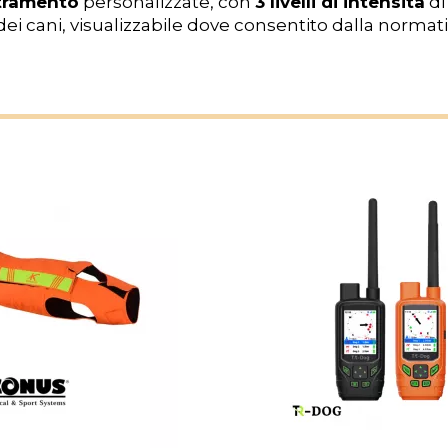
tramento
personalizzate, con
3 livelli di intensità
di
i cani, visualizzabile dove consentito dalla normati