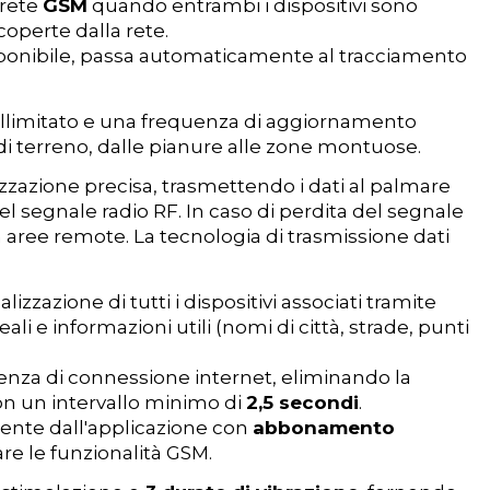
 rete
GSM
quando entrambi i dispositivi sono
coperte dalla rete.
disponibile, passa automaticamente al tracciamento
 illimitato e una frequenza di aggiornamento
 di terreno, dalle pianure alle zone montuose.
izzazione precisa, trasmettendo i dati al palmare
l segnale radio RF. In caso di perdita del segnale
n aree remote. La tecnologia di trasmissione dati
zzazione di tutti i dispositivi associati tramite
 reali e informazioni utili (nomi di città, strade, punti
enza di connessione internet, eliminando la
on un intervallo minimo di
2,5 secondi
.
mente dall'applicazione con
abbonamento
are le funzionalità GSM.