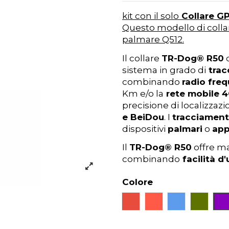
kit con il solo
Collare G
Questo modello di coll
palmare Q512.
Il collare
TR-Dog®
R50
c
sistema in grado di
tracc
combinando
radio fre
Km e/o la
rete mobile 
precisione di localizzazio
e BeiDou
. I
tracciament
dispositivi
palmari
o
ap
Il
TR-Dog® R50
offre ma
combinando
facilità d
Colore
Rosso
Arancione
Blu
Verde
V