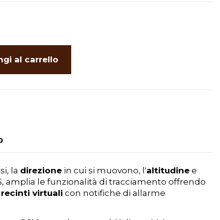
gi al carrello
o
si, la
direzione
in cui si muovono, l'
altitudine
e
S, amplia le funzionalità di tracciamento offrendo
e
recinti virtuali
con notifiche di allarme