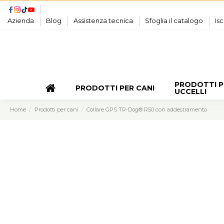
Azienda
Blog
Assistenza tecnica
Sfoglia il catalogo
Isc
PRODOTTI P
PRODOTTI PER CANI
UCCELLI
Home
Prodotti per cani
Collare GPS TR-Dog® R50 con addestramento