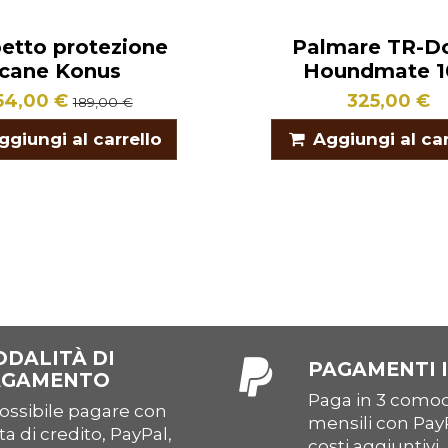
etto protezione
Palmare TR-D
cane Konus
Houndmate 1
54,00 €
325,00 €
189,00 €
ggiungi al carrello
Aggiungi al car
DALITÀ DI
PAGAMENTI I
AGAMENTO
Paga in 3 comod
ossibile pagare con
mensili con Pay
ta di credito, PayPal,
costi aggiuntivi.