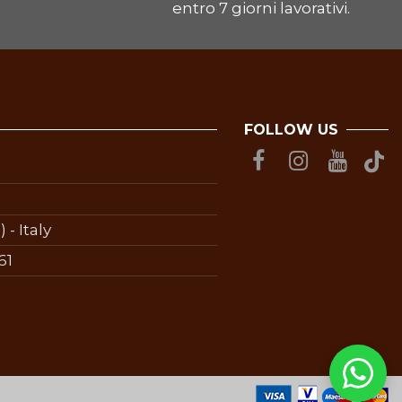
entro 7 giorni lavorativi.
FOLLOW US
 - Italy
61