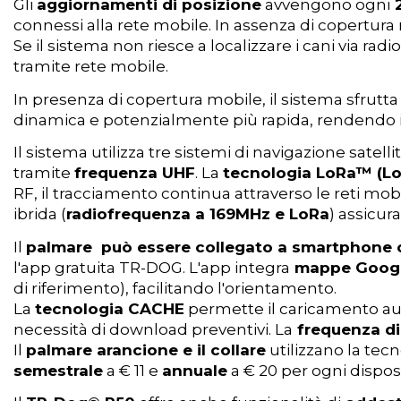
Gli
aggiornamenti di posizione
avvengono ogni
2
connessi alla rete mobile. In assenza di copertura m
Se il sistema non riesce a localizzare i cani via 
tramite rete mobile.
In presenza di copertura mobile, il sistema sfrutta 
dinamica e potenzialmente più rapida, rendendo il 
Il sistema utilizza tre sistemi di navigazione satellit
tramite
frequenza UHF
. La
tecnologia LoRa™ (L
RF, il tracciamento continua attraverso le reti mo
ibrida (
radiofrequenza a 169MHz e LoRa
) assicur
Il
palmare può essere collegato a smartphone o
l'app gratuita TR-DOG. L'app integra
mappe Google
di riferimento), facilitando l'orientamento.
La
tecnologia CACHE
permette il caricamento aut
necessità di download preventivi. La
frequenza d
Il
palmare arancione e il collare
utilizzano la tec
semestrale
a € 11 e
annuale
a € 20 per ogni disposi