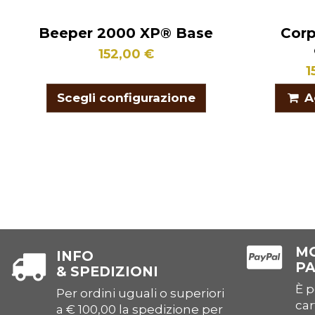
Beeper 2000 XP® Base
Corp
152,00 €
1
Scegli configurazione
A
MO
INFO
P
& SPEDIZIONI
È p
Per ordini uguali o superiori
car
a € 100,00 la spedizione per