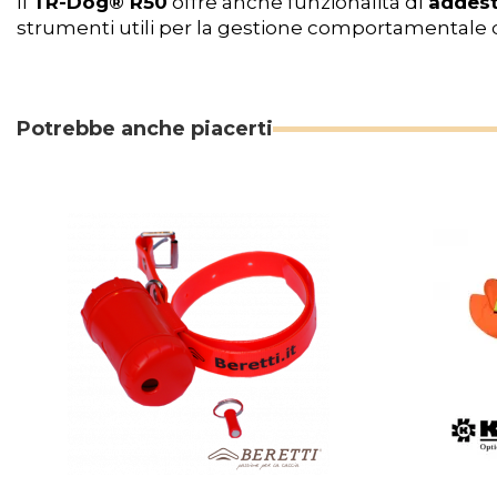
Il
TR-Dog®
R50
offre anche funzionalità di
addes
strumenti utili per la gestione comportamentale de
Potrebbe anche piacerti