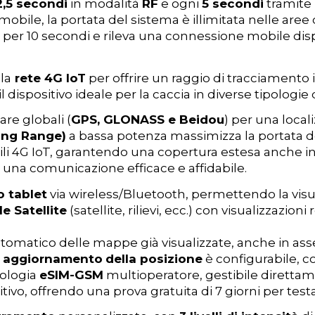
,5 secondi
in modalità
RF
e ogni
5 secondi
tramite
obile, la portata del sistema è illimitata nelle aree 
radio per 10 secondi e rileva una connessione mobile 
la
rete 4G IoT
per offrire un raggio di tracciamento
dispositivo ideale per la caccia in diverse tipologie
are globali (
GPS, GLONASS e Beidou
) per una local
ong Range)
a bassa potenza massimizza la portata de
bili 4G IoT, garantendo una copertura estesa anche i
a una comunicazione efficace e affidabile.
 tablet
via wireless/Bluetooth, permettendo la visuali
 Satellite
(satellite, rilievi, ecc.) con visualizzazioni
omatico delle mappe già visualizzate, anche in ass
i aggiornamento
della posizione
è configurabile, c
nologia
eSIM-GSM
multioperatore, gestibile diretta
tivo, offrendo una prova gratuita di 7 giorni per test