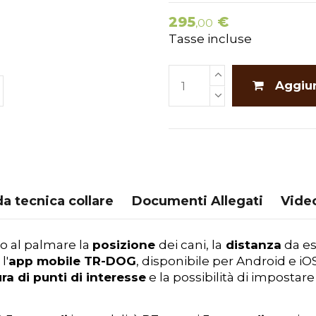
295
€
,00
Tasse incluse
Aggiun
a tecnica collare
Documenti Allegati
Vide
do al palmare la
posizione
dei cani, la
distanza
da es
l'
app mobile TR-DOG
, disponibile per Android e iO
a di punti di interesse
e la possibilità di impostar