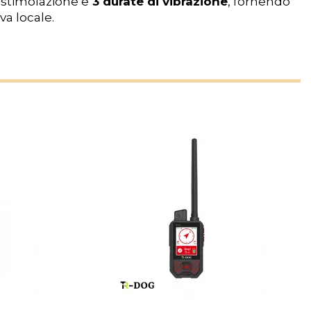
 stimolazione e
3 durate di vibrazione
, fornendo
va locale.