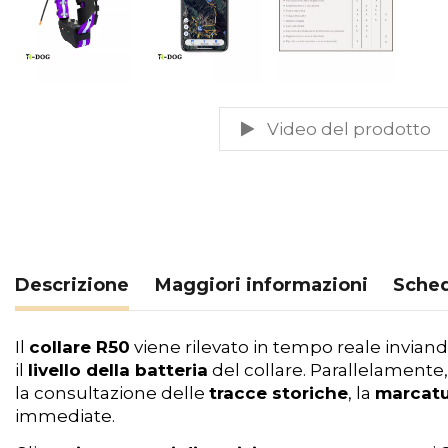
Video del prodotto
Descrizione
Maggiori informazioni
Sched
Il
collare R50
viene rilevato in tempo reale invian
il
livello della batteria
del collare. Parallelamente, 
la consultazione delle
tracce storiche
, la
marcatur
immediate.