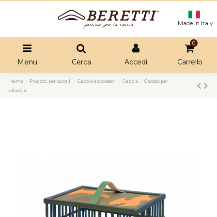
Made in Italy
0
Menu
Cerca
Accedi
Carrello
Home
Prodotti per uccelli
Gabbie e accessori
Gabbie
Gabbia per
allodola