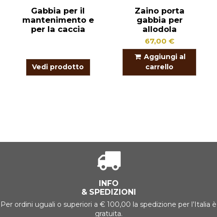
Gabbia per il
Zaino porta
mantenimento e
gabbia per
per la caccia
allodola
67,00 €
Aggiungi al
Vedi prodotto
carrello
INFO
& SPEDIZIONI
Per ordini uguali o superiori a € 100,00 la spedizione per l’Italia è
gratuita.