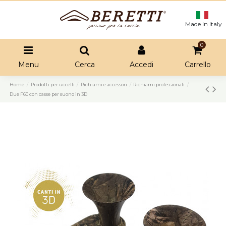
Made in Italy
0
Menu
Cerca
Accedi
Carrello
Home
Prodotti per uccelli
Richiami e accessori
Richiami professionali
Due F60 con casse per suono in 3D