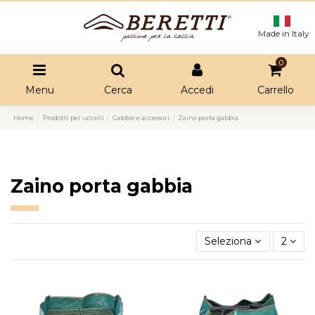
Made in Italy
0
Menu
Cerca
Accedi
Carrello
Home
Prodotti per uccelli
Gabbie e accessori
Zaino porta gabbia
Zaino porta gabbia
Seleziona
2