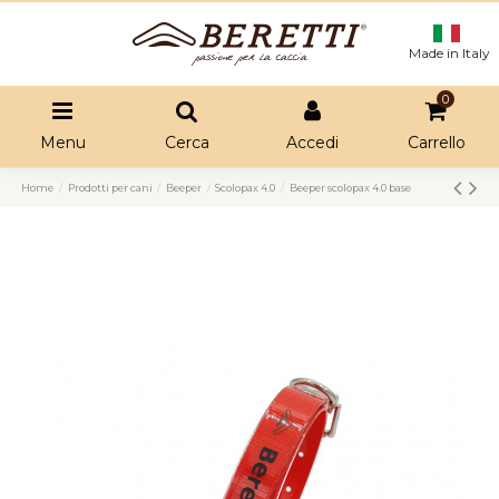
Made in Italy
0
Menu
Cerca
Accedi
Carrello
Home
Prodotti per cani
Beeper
Scolopax 4.0
Beeper scolopax 4.0 base