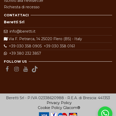
Iscriviti alla newsletter
Richiesta di recesso
CONTATTACI
Beretti Srl
info@beretti.it
Via F. Petrarca, 14 25020 Flero (BS) - Italy
+39 030 358 0905
+39 030 358 0161
+39 380 232 3857
FOLLOW US
Beretti Srl - P.IVA 02338620988 - R.E.A. di Brescia: 441353
Privacy Policy
Cookie Policy
Glacom®