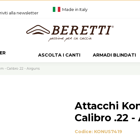
Made in Italy
riviti alla newsletter
ER
ASCOLTA I CANTI
ARMADI BLINDATI
 - Calibro .22 - Airguns
Attacchi Ko
Calibro .22 -
Codice:
KONUS7419