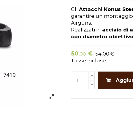
Gli
Attacchi Konus Stee
garantire un montaggio si
Airguns.
Realizzati in
acciaio di a
con diametro obiettiv
50
€
54,00 €
,00
Tasse incluse
Aggiun