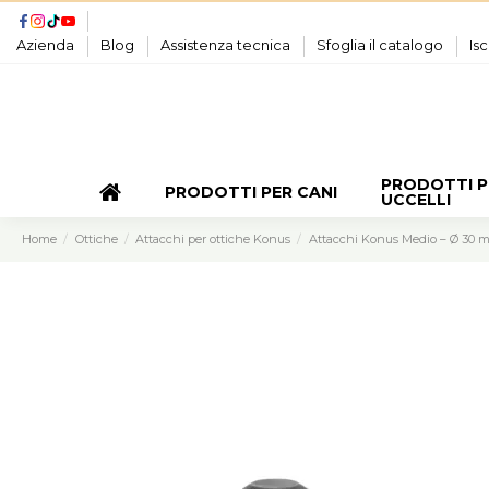
Azienda
Blog
Assistenza tecnica
Sfoglia il catalogo
Isc
PRODOTTI P
PRODOTTI PER CANI
UCCELLI
Home
Ottiche
Attacchi per ottiche Konus
Attacchi Konus Medio – Ø 30 mm