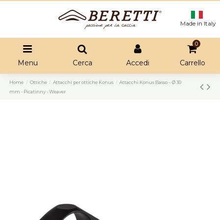
Made in Italy
0
Menu
Cerca
Accedi
Carrello
Home
Ottiche
Attacchi per ottiche Konus
Attacchi Konus Basso – Ø 30
mm - Picatinny - Weaver