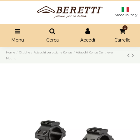
Made in Italy
0
Menu
Cerca
Accedi
Carrello
Home
Ottiche
Attacchi per ottiche Konus
Attacchi Konus Cantilever
Mount