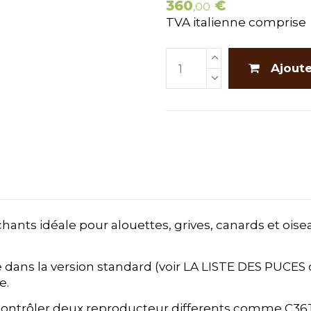
360
€
,00
TVA italienne comprise
Ajoute
ts idéale pour alouettes, grives, canards et oisea
 dans la version standard (voir LA LISTE DES PUCES
e.
ontrôler deux reproducteur differents comme C36T