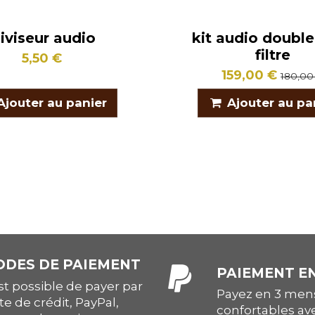
iviseur audio
kit audio doubl
filtre
5,50 €
159,00 €
180,00
Ajouter au panier
Ajouter au pa
DES DE PAIEMENT
PAIEMENT EN
est possible de payer par
Payez en 3 mens
te de crédit, PayPal,
confortables av