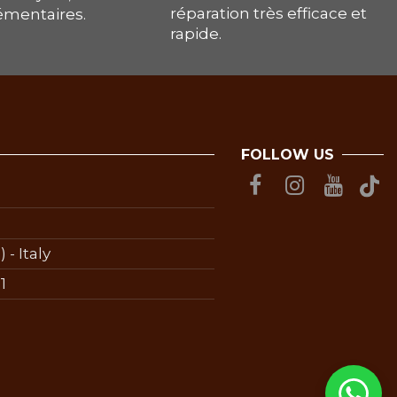
réparation très efficace et
lémentaires.
rapide.
FOLLOW US
 - Italy
1