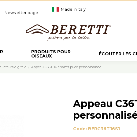
Made in Italy
Newsletter page
UR
PRODUITS POUR
ÉCOUTER LES 
OISEAUX
ucteurs digitale
Appeau C36T-16 chants puce personnalisée
Appeau C36T
personnalis
Code:
BERC36T16S1