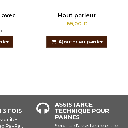
e avec
Haut parleur
65,00 €
 €
nier
Ajouter au panier
ASSISTANCE
 3 FOIS
TECHNIQUE POUR
PANNES
ualités
Service d'assistance et de
ec PayPal,