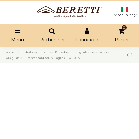
Made in Italy
0
Menu
Rechercher
Connexion
Panier
Accueil
Produits pour oiseaux
Reproducteurs digitale et accessoires
Quagliaia
Puce standard pour Quagliaia PRO-100W