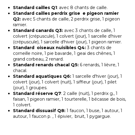
Standard cailles Q1
: avec 8 chants de caille.
Standard cailles perdrix grise e pigeon ramier
Q2:
avec 5 chants de caille, 2 perdrix grise, 1 pigeon
ramier.
Standard canards Q3:
avec 3 chants de caille, 1
colvert (crépuscule), 1 colvert (jour), 1 sarcelle d'hiver
(crépuscule), 1 sarcelle d'hiver (jour), 1 pigeon ramier.
Standard oiseaux nuisibles Q4:
3 chants de
corneille noire, 1 pie bavarde, 1 geai des chênes, 1
grand corbeau, 2 renard.
Standard renards chacal Q5:
6 renards, 1 lièvre, 1
chacal.
Standard aquatiques Q6:
1 sarcelle d'hiver (jour), 1
colvert (jour), 1 colvert (nuit), 1 siffleur (jour), 1 pilet
(jour), 1 groupes.
Standard réserve Q7
: 2 caille (nuit), 1 perdrix g., 1
faisan, 1 pigeon ramier, 1 tourterelle, 1 bécasse de bois,
1 colvert.
Standard dissuasif Q8:
1 faucon, 1 buse, 1 autour, 1
autour, 1 faucon p. , 1 épivier, bruit, 1 pygargue.