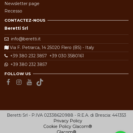
Newsletter page
Recesso
CONTACTEZ-NOUS
Beretti Srl
info@beretti.it
Via F. Petrarca, 14 25020 Flero (BS) - Italy
+39 380 232 3857
+39 030 3580161
+39 380 232 3857
FOLLOW US
Beretti Srl - P.IVA 02338620988 - R.E.A. di Brescia: 441353
Privacy Policy
Cookie Policy
Glacom®
Glacom®