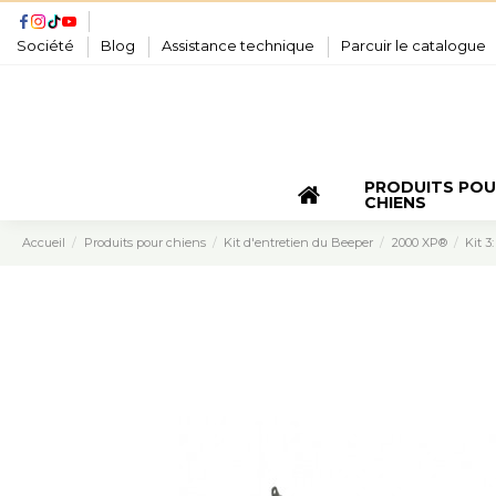
Société
Blog
Assistance technique
Parcuir le catalogue
PRODUITS PO
CHIENS
Accueil
Produits pour chiens
Kit d'entretien du Beeper
2000 XP®
Kit 3