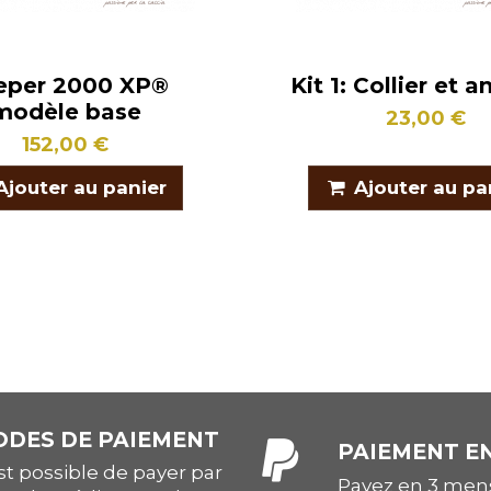
eper 2000 XP®
Kit 1: Collier et 
modèle base
23,00 €
152,00 €
Ajouter au panier
Ajouter au pa
DES DE PAIEMENT
PAIEMENT EN
est possible de payer par
Payez en 3 mens