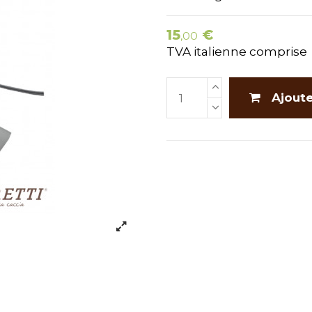
15
€
,00
TVA italienne comprise
Ajoute