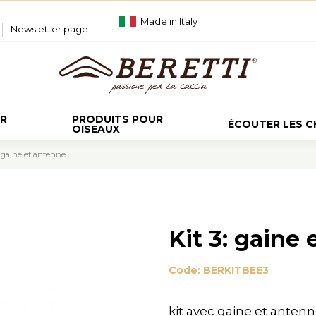
Made in Italy
Newsletter page
UR
PRODUITS POUR
ÉCOUTER LES 
OISEAUX
: gaine et antenne
Kit 3: gaine
Code:
BERKITBEE3
kit avec gaine et anten