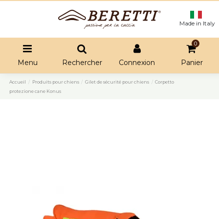
Made in Italy
0
Menu
Rechercher
Connexion
Panier
Accueil
Produits pour chiens
Gilet de sécurité pour chiens
Corpetto
protezione cane Konus