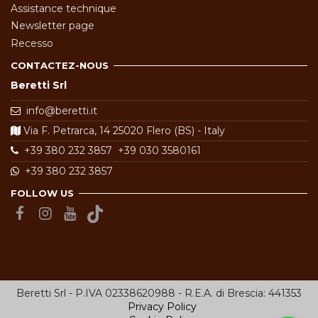
Assistance technique
Newsletter page
Recesso
CONTACTEZ-NOUS
Beretti Srl
info@beretti.it
Via F. Petrarca, 14 25020 Flero (BS) - Italy
+39 380 232 3857
+39 030 3580161
+39 380 232 3857
FOLLOW US
Beretti Srl - P.IVA 02338620988 - R.E.A. di Brescia: 441353
Privacy Policy