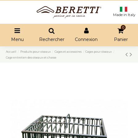
Made in Italy
0
Menu
Rechercher
Connexion
Panier
Accueil
Produits pour oiseaux
Cages et accessoires
Cages pour oiseaux
Cage entretien des oiseaux et chasse