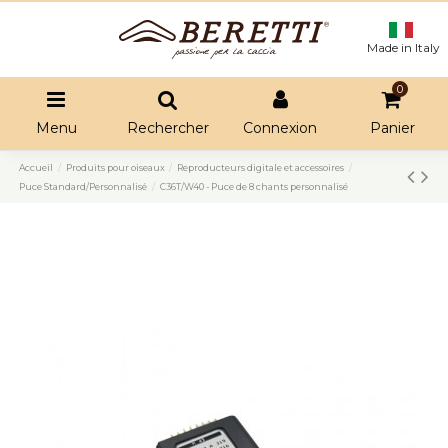
Made in Italy
0
Menu
Rechercher
Connexion
Panier
Accueil
Produits pour oiseaux
Reproducteurs digitale et accessoires
Puce Standard/Personnalisé
C36T/W40 - Puce de 8 chants personnalisé