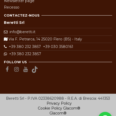
Newsletter page
Recesso
CONTACTEZ-NOUS
Beretti Srl
info@beretti.it
Via F. Petrarca, 14 25020 Flero (BS) - Italy
+39 380 232 3857
+39 030 3580161
+39 380 232 3857
FOLLOW US
Beretti Srl - P.IVA 02338620988 - R.E.A. di Brescia: 441353
Privacy Policy
Cookie Policy
Glacom®
Glacom®