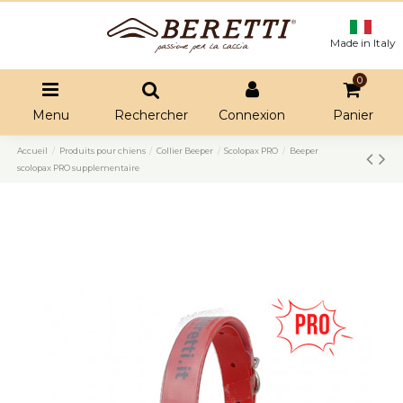
Made in Italy
0
Menu
Rechercher
Connexion
Panier
Accueil
Produits pour chiens
Collier Beeper
Scolopax PRO
Beeper
scolopax PRO supplementaire