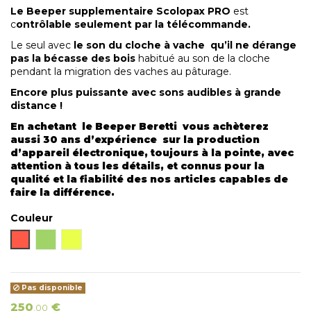
Le Beeper supplementaire Scolopax PRO
est
c
ontrôlable seulement par la télécommande.
Le seul avec
le son du cloche à vache qu’il ne dérange
pas la bécasse des bois
habitué au son de la cloche
pendant la migration des vaches au pâturage.
Encore plus puissante avec sons audibles à grande
distance !
En achetant le Beeper Beretti vous achèterez
aussi 30 ans d’expérience sur la production
d’appareil électronique, toujours à la pointe, avec
attention à tous les détails, et connus pour la
qualité et la fiabilité des nos articles capables de
faire la différence.
Couleur
Orange
Vert
Jaune
Pas disponible
250
€
,00