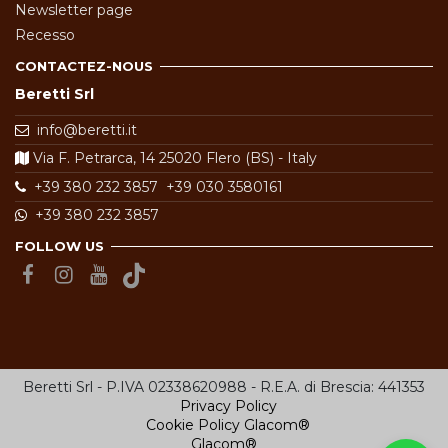
Newsletter page
Recesso
CONTACTEZ-NOUS
Beretti Srl
info@beretti.it
Via F. Petrarca, 14 25020 Flero (BS) - Italy
+39 380 232 3857
+39 030 3580161
+39 380 232 3857
FOLLOW US
Beretti Srl - P.IVA 02338620988 - R.E.A. di Brescia: 441353
Privacy Policy
Cookie Policy
Glacom®
Glacom®